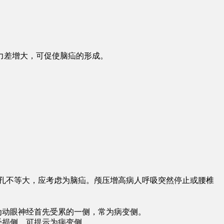
力差增大，可促使脑疝的形成。
孔不等大，应考虑为脑疝。颅压增高病人呼吸突然停止或腰椎
为动眼神经首先受累的一侧，常为病变侧。
受损侧，可提示为病变侧。