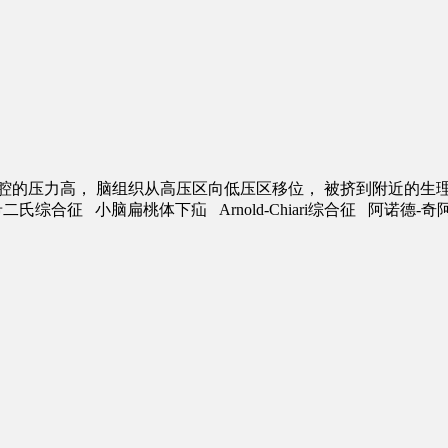
腔的压力高， 脑组织从高压区向低压区移位， 被挤到附近的生
二氏综合征 小脑扁桃体下疝 Arnold-Chiari综合征 阿诺德-奇阿畸形 