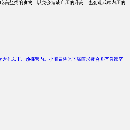
吃高盐类的食物，以免会造成血压的升高，也会造成颅内压的
骨大孔以下、颈椎管内。小脑扁桃体下疝畸形常合并有脊髓空