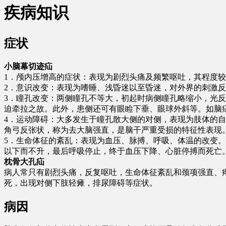
疾病知识
症状
小脑幕切迹疝
1．颅内压增高的症状：表现为剧烈头痛及频繁呕吐，其程度
2．意识改变：表现为嗜睡、浅昏迷以至昏迷，对外界的刺激
3．瞳孔改变：两侧瞳孔不等大，初起时病侧瞳孔略缩小，光
迫牵拉之故。此外，患侧还可有眼睑下垂、眼球外斜等。如脑
4．运动障碍：大多发生于瞳孔散大侧的对侧，表现为肢体的
角弓反张状，称为去大脑强直，是脑干严重受损的特征性表现
5．生命体征的紊乱：表现为血压、脉搏、呼吸、体温的改变。
以下而不升，最后呼吸停止，终于血压下降、心脏停搏而死亡
枕骨大孔疝
病人常只有剧烈头痛，反复呕吐，生命体征紊乱和颈项强直、疼
死，出现对侧下肢轻瘫，排尿障碍等症状。
病因