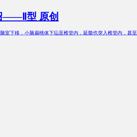
绍——Ⅱ型
原创
四脑室下移，小脑扁桃体下疝至椎管内，延髓也突入椎管内，甚