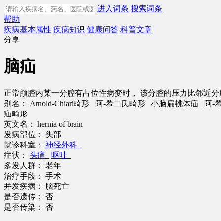
进入词条
搜索词条
帮助
疾病基本属性
疾病知识
健康问答
科普文章
分享
脑疝
正常颅腔内某一分腔有占位性病变时， 该分腔的压力比邻近分
别名：
Arnold-Chiari畸形 阿-希二氏畸形 小脑扁桃体疝 阿-希
疝畸形
英文名：
hernia of brain
发病部位：
头部
就诊科室：
神经外科
症状：
头痛
呕吐
多发人群：
老年
治疗手段：
手术
并发疾病：
脑死亡
是否遗传：
否
是否传染：
否