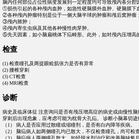
脑内任何部位占位性病变发展到一定程度均可导致颅内各分腔
①损伤引起的各种颅内血肿，如急性硬脑膜外血肿、硬脑膜下
②各种颅内肿瘤特别是位于一侧大脑半球的肿瘤和颅后窝肿瘤
③颅内脓肿；
④颅内寄生虫病及其他各种慢性肉芽肿。
⑤先天因素，如小脑扁桃体下疝畸形。此外，如对颅内压增高
检查
(1) 检查瞳孔及两提眼睑肌张力是否有异常
(2) 腰椎穿刺
(3) CT检查
(4) MRI检查
诊断
病史及临床体征 注意询问是否有颅压增高症的病史或由慢性
穿刺后出现危象，应考虑可能为枕骨大孔疝。 诊断小脑幕切
（1） 病人是否应用过散瞳或缩瞳剂，是否有白内障等疾病。
（2） 脑疝病人如两侧瞳孔均已散大，不仅检查瞳孔，尚可
（3） 脑疝病人两侧瞳孔散大，如经脱水剂治疗和改善脑缺