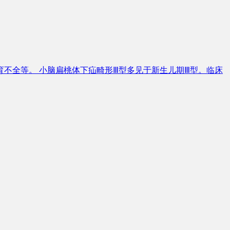
不全等。 小脑扁桃体下疝畸形Ⅲ型多见于新生儿期Ⅲ型。临床