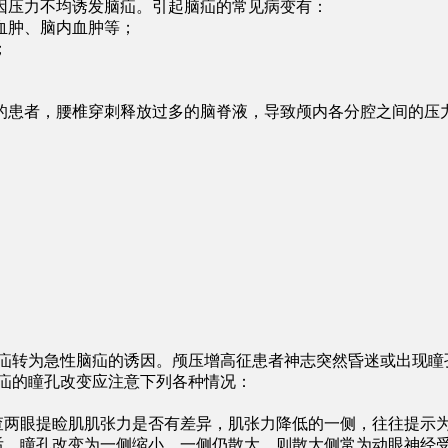
因压力不均诱发脑疝。引起脑疝的常见病变有：
血肿、脑内血肿等；
；
的患者，腰椎穿刺释放过多的脑脊液，导致颅内各分腔之间的压
脑疝转为急性脑疝的诱因。颅压增高征患者神志突然昏迷或出现瞳
迹疝的瞳孔改变应注意下列各种情况：
检查两眼提睑肌肌张力是否有差异，肌张力降低的一侧，往往提示
氧后，瞳孔改变为一侧缩小，一侧仍散大，则散大侧常为动眼神经