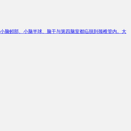
至小脑蚓部、小脑半球、脑干与第四脑室都疝脱到颈椎管内。大