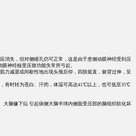
反应消失，但对侧瞳孔仍可正常，这是由于患侧动眼神经受到压
动眼神经核受压致功能失常所弓起。
肢肌力减退或间歇性地出现头颈后仰，四肢挺直，躯背过伸，呈
有时转为苍白、汗闭，体温可高达41℃以上，也可低至35℃
 大脑镰下疝 引起病侧大脑半球内侧面受压部的脑组织软化坏