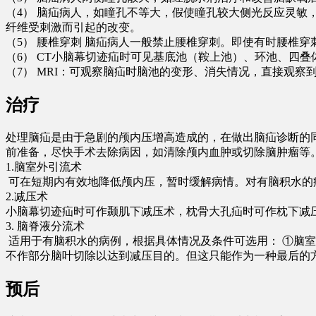
（4） 脑疝病人，如瞳孔不等大，假使瞳孔较大侧光反应灵
纤维受刺激而引起的改变。
（5） 腰椎穿刺 脑疝病人一般禁止腰椎穿刺。即使有时腰椎
（6） CT小脑幕切迹疝时可见基底池（鞍上池）、环池、四
（7） MRI：可观察脑疝时脑池的变形、消失情况，直接观
治疗
处理脑疝是由于急剧的颅内压增高造成的，在做出脑疝诊断的
前准备，尽快手术去除病因，如清除颅内血肿或切除脑肿瘤等
1.脑室外引流术
可在短期内有效地降低颅内压，暂时缓解病情。对有脑积水的
2.减压术
小脑幕切迹疝时可作颞肌下减压术，枕骨大孔疝时可作枕下减
3. 脑脊液分流术
适用于有脑积水的病例，根据具体情况及条件可选用： ①脑室
不作部分脑叶切除以达到减压目的。但这只能作为一种最后的
预后