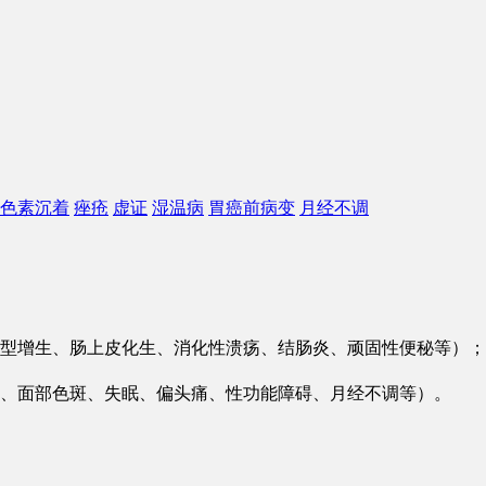
色素沉着
痤疮
虚证
湿温病
胃癌前病变
月经不调
型增生、肠上皮化生、消化性溃疡、结肠炎、顽固性便秘等）；
、面部色斑、失眠、偏头痛、性功能障碍、月经不调等）。