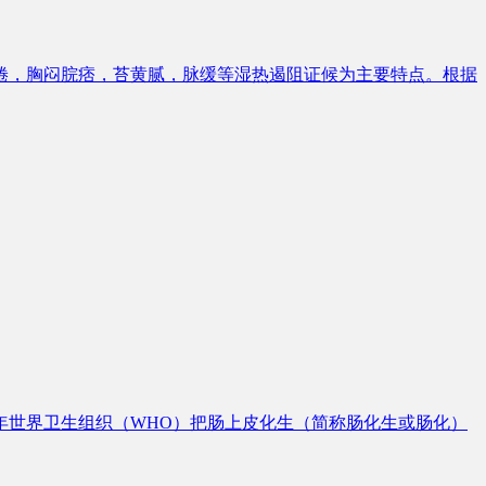
倦，胸闷脘痞，苔黄腻，脉缓等湿热遏阻证候为主要特点。根据
年世界卫生组织（WHO）把肠上皮化生（简称肠化生或肠化）