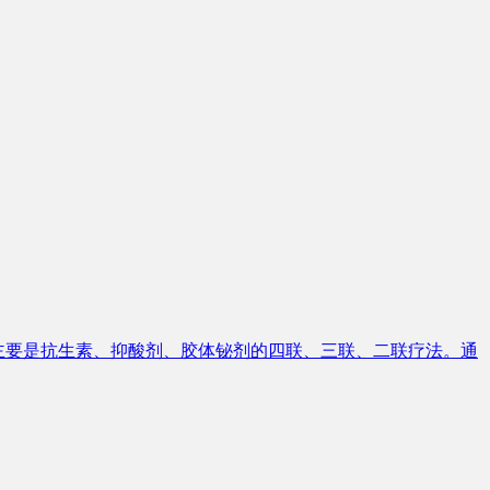
法主要是抗生素、抑酸剂、胶体铋剂的四联、三联、二联疗法。通