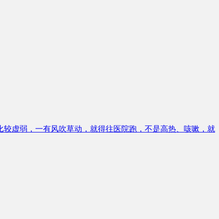
比较虚弱，一有风吹草动，就得往医院跑，不是高热、咳嗽，就