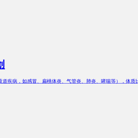
创
吸道疾病，如感冒、扁桃体炎、气管炎、肺炎、哮喘等），体质