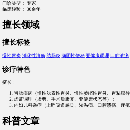
门诊类型：
专家
临床经验：
30余年
擅长领域
擅长标签
慢性胃炎
消化性溃疡
结肠炎
顽固性便秘
亚健康调理
口腔溃疡
诊疗特色
擅长：
胃肠疾病（慢性浅表性胃炎、慢性萎缩性胃炎、胃粘膜异
虚证调理（虚劳、手术后康复、亚健康状态等）；
内妇儿科杂症（上呼吸道感染、湿温病、口腔溃疡、痤疮
科普文章