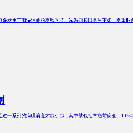
但多发生于雨湿较盛的夏秋季节。湿温初起以身热不扬，身重肢
创
过一系列的病理演变才能引起，其中就包括胃癌前病变。1978