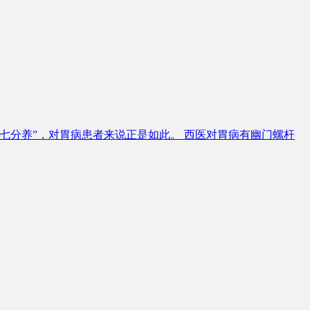
七分养”，对胃病患者来说正是如此。 西医对胃病有幽门螺杆