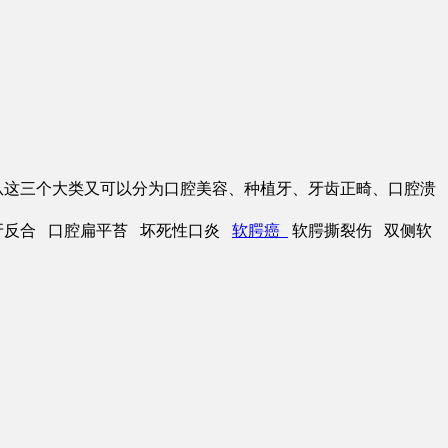
从这三个大类又可以分为口腔美容、种植牙、牙齿正畸、口腔溃
牙反合 口腔扁平苔 坏死性口炎
软腭癌
软腭撕裂伤 双侧软