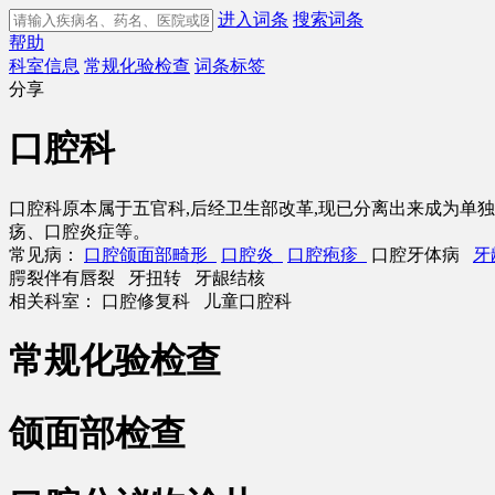
进入词条
搜索词条
帮助
科室信息
常规化验检查
词条标签
分享
口腔科
口腔科原本属于五官科,后经卫生部改革,现已分离出来成为单
疡、口腔炎症等。
常见病：
口腔颌面部畸形
口腔炎
口腔疱疹
口腔牙体病
牙
腭裂伴有唇裂 牙扭转 牙龈结核
相关科室：
口腔修复科 儿童口腔科
常规化验检查
颌面部检查