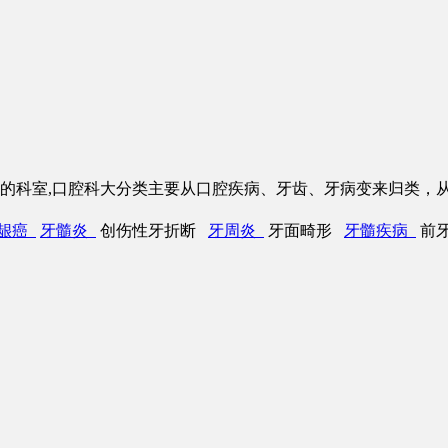
独的科室,口腔科大分类主要从口腔疾病、牙齿、牙病变来归类，
龈癌
牙髓炎
创伤性牙折断
牙周炎
牙面畸形
牙髓疾病
前