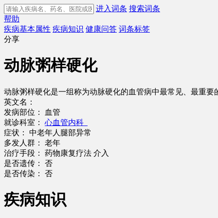
进入词条
搜索词条
帮助
疾病基本属性
疾病知识
健康问答
词条标签
分享
动脉粥样硬化
动脉粥样硬化是一组称为动脉硬化的血管病中最常见、最重要
英文名：
发病部位：
血管
就诊科室：
心血管内科
症状：
中老年人腿部异常
多发人群：
老年
治疗手段：
药物康复疗法 介入
是否遗传：
否
是否传染：
否
疾病知识