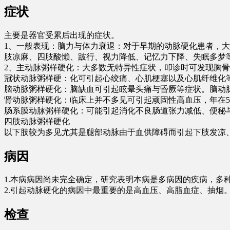
症状
主要是器官受累后出现的症状。
1、一般表现：脑力与体力衰退：对于早期的动脉硬化患者，
肢凉麻、四肢酸懒、跛行、视力降低、记忆力下降、失眠多梦
2、主动脉粥样硬化：大多数无特异性症状，叩诊时可发现
冠状动脉粥样硬：化可引起心绞痛、心肌梗塞以及心肌纤
脑动脉粥样硬化：脑缺血可引起眩晕头痛与昏厥等症状。脑
肾动脉粥样硬化：临床上并不多见可引起顽固性高血压，年
肠系膜动脉粥样硬化：可能引起消化不良肠道张力减低、便
四肢动脉粥样硬化
以下肢较为多见尤其是腿部动脉由于血供障碍而引起下肢发凉
病因
1.本病病因尚未完全确定，研究表明本病是多病因的疾病，多
2.引起动脉硬化的病因中最重要的是高血压、高脂血症、抽
检查