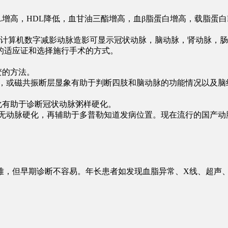
L增高，HDL降低，血甘油三酯增高，血β脂蛋白增高，载脂蛋
子计算机数字减影动脉造影可显示冠状动脉，脑动脉，肾动脉，
的适应证和选择施行手术的方式。
。
变的方法。
X线，或磁共振断层显象有助于判断四肢和脑动脉的功能情况
性变化有助于诊断冠状动脉粥样硬化。
判读有无动脉硬化，再辅助于多普勒知道发病位置。现在流行的国产
难，但早期诊断不容易。年长患者如发现血脂异常、X线、超声