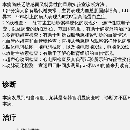
本病尚缺乏敏感而又特异性的早期实验室诊断方法，
1.部分病人多有脂代谢失常，主要表现为血总胆固醇增高，LD
异常，90%以上的病人表现为Ⅱ或Ⅳ型高脂蛋白血症。
2.X线检查： 除前述主动脉粥样硬化的表现外，选择性或电
变，以及病变的所在部位、范围和程度，有助于确定外科治疗
3.多普勒超声检查：有助于判断四肢动脉和肾动脉的血流情况
4.血管内超声和血管镜检查：直接从动脉腔内观察粥样硬化病
5.肢体电阻抗图，脑电阻抗图，以及脑电图脑X线，电脑化
6.放射性核素检查：有助于了解心脑肾组织的血供情况。
7.超声心动图检查：心电图检查及其负荷试验所示的特征
8.动脉硬化检测：宜运用四肢同步测量pwv和ABI的值来
诊断
本病发展到相当程度，尤其是有器官明显病变时，诊断并不困
本病。
治疗