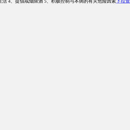
生活 4、提倡戒烟限酒 5、积极控制与本病的有关危险因素
下拉查