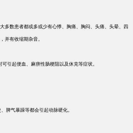
，大多数患者都或多或少有心悸、胸痛、胸闷、头痛、头晕、四
音调，并有收缩期杂音。
坏死时可引起便血、麻痹性肠梗阻以及休克等症状。
史、脾气暴躁等都会引起动脉硬化。