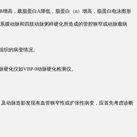
白B增高，载脂蛋白A降低，脂蛋白（α）增高，脂蛋白电泳图形
肠系膜动脉和四肢动脉粥样硬化所造成的管腔狭窄或动脉瘤病
以及脑组织的病变情况。
动脉硬化仪如VBP-9动脉硬化检测仪。
、及动脉造影发现有血管狭窄性或扩张性病变，应首先考虑诊断