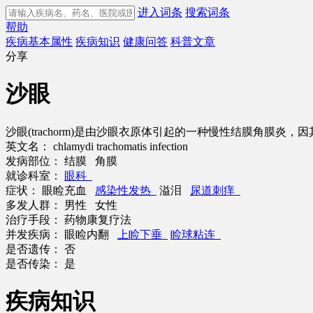
进入词条
搜索词条
帮助
疾病基本属性
疾病知识
健康问答
科普文章
分享
沙眼
沙眼(trachorm)是由沙眼衣原体引起的一种慢性结膜角膜
英文名：
chlamydi trachomatis infection
发病部位：
结膜 角膜
就诊科室：
眼科
症状：
眼睑充血
感染性发热
溢泪
尿道刺痒
多发人群：
男性 女性
治疗手段：
药物康复疗法
并发疾病：
眼睑内翻
上睑下垂
睑球粘连
是否遗传：
否
是否传染：
是
疾病知识