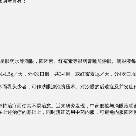
或两者兼有；
氟沙星眼药水等滴眼，四环素、红霉素等眼药膏睡前涂眼。滴眼液每
.5g／天，分4次口服，共3-4周。或红霉素1g／天，分4次口服
多而乳头少者，可作沙眼滤泡挤压术。对沙眼的后遗症及并发症
坚持治疗而使其不易治愈。近来研究发现，中药磨擦与滴眼液联
在上述治疗的基础上，同时辨证选用中药内服，可避免内服四环