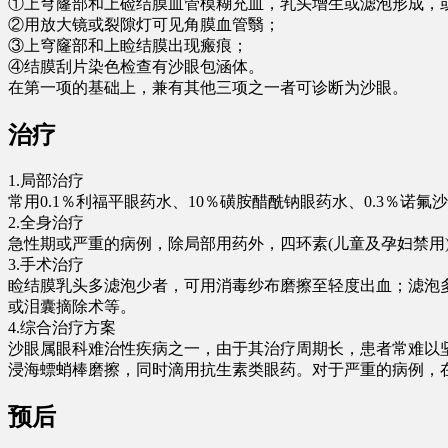
①上穹窿部和上硷结膜血管模糊充血，乳头增生或滤泡形成，
②用放大镜或裂隙灯可见角膜血管翳；
③上穹窿部和上睑结膜出现瘢痕；
④结膜刮片染色检查有沙眼包涵体。
在第一项的基础上，兼有其他三项之一者可诊断为沙眼。
治疗
1.局部治疗
常用0.1％利福平眼药水、10％磺胺醋酰钠眼药水、0.3％诺
2.全身治疗
急性期或严重的病例，除局部用药外，四环素(儿童及孕妇禁用)1-1
3.手术治疗
睑结膜乳头多滤泡少者，可用消毒纱布磨擦至轻度出血；滤泡
或泪囊摘除术等。
4.综合治疗方案
沙眼属眼科难治性疾病之一，由于其治疗周期长，患者常难以
浸海螵蛸棒磨擦，同时滴用抗生素类眼药。对于严重的病例，
预后