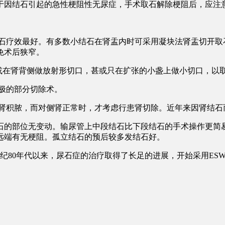
于因结石引起的急性梗阻性无尿症，手术取石解除梗阻后，应注
结石疗效最好。有多数小结石在肾盂内时可采用凝块法肾盂切开取
免术后狭窄。
l”线或在肾背侧做放射形切口，甚或只在扩张的小盏上做小切口，
极的部分切除术。
或肾积脓，而对侧肾正常时，才考虑行患肾切除。近年来因肾结石
结石的部位无变动。输尿管上中段结石比下段结石的手术操作更简
远端有无梗阻。孤立结石的预后较多发结石好。
0世纪80年代以来，尿石症的治疗取得了长足的进展，开始采用ES
。