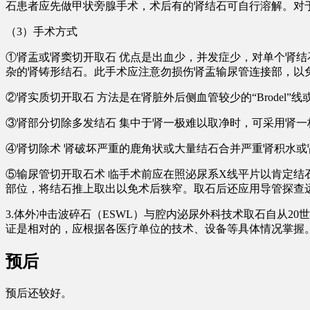
石患者应先做甲状旁腺手术，术后有的肾结石可自行溶解。对
（3）手术方式
①肾盂或肾窦切开取石 优点是出血少，并发症少，对单个肾
杂的肾铸形结石。此手术应注意勿损伤肾盂输尿管连接部，以
②肾实质切开取石 方法是在肾脏外后侧血管较少的“Brode
③肾部分切除多发结石 集中于肾一极难以取净时，可采用肾一
④肾切除术 肾破坏严重的鹿角状或大量结石合并严重肾积水
⑤输尿管切开取石术 临手术前应在照泌尿系X线平片以肯定
部位，将结石推上取出以免术后狭窄。取石后还应用导管探查
3.体外冲击波碎石（ESWL）与腔内泌尿外科技术取石自从2
证是相对的，应根据各医疗单位的技术、设备等具体情况掌握
预后
预后还较好。