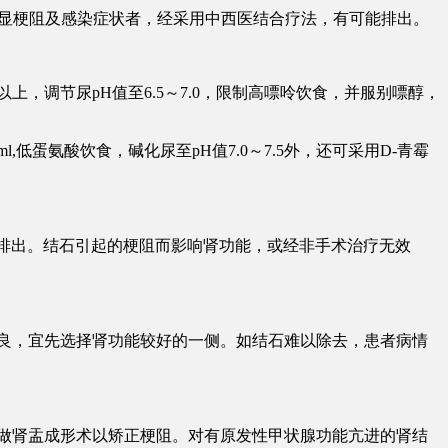
滑，无明显梗阻及感染症状者，经采用中西医结合疗法，有可能排出。
上，调节尿pH值至6.5～7.0，限制高嘌呤饮食，并服别嘌醇，
低蛋氨酸饮食，碱化尿至pH值7.0～7.5外，还可采用D-青霉
以排出。结石引起的梗阻而影响肾功能，或经非手术治疗无效
良，宜先选择肾功能较好的一侧。如结石难以除去，患者病情
做肾盂成形术以矫正梗阻。对有原发性甲状腺功能亢进的肾结