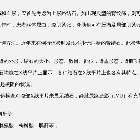
痛和血尿，应首先考虑为上尿路结石。如出现典型的肾绞痛，则
痛发作时，患者躯体屈曲，腹肌紧张，脊肋角可有压痛及局部肌紧
作筛选方法。近年来在例行体检时发现不少无症状的肾结石。此检
解肾的外形，结石的大小、形态、数目、部位，肾盂形态，肾脏功
结石均能在X线平片上显示。各种结石在X线平片上也各有其特点
引起梗阻的状况。
及肾镜检查对腹部X线平片未显示结石，静脉尿路造影（IVU）有充
肌酐等；
、胱氨酸、枸橼酸、肌酐等；