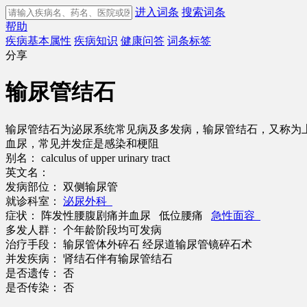
进入词条
搜索词条
帮助
疾病基本属性
疾病知识
健康问答
词条标签
分享
输尿管结石
输尿管结石为泌尿系统常见病及多发病，输尿管结石，又称为上
血尿，常见并发症是感染和梗阻
别名：
calculus of upper urinary tract
英文名：
发病部位：
双侧输尿管
就诊科室：
泌尿外科
症状：
阵发性腰腹剧痛并血尿 低位腰痛
急性面容
多发人群：
个年龄阶段均可发病
治疗手段：
输尿管体外碎石 经尿道输尿管镜碎石术
并发疾病：
肾结石伴有输尿管结石
是否遗传：
否
是否传染：
否