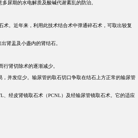
意多尿期的水电解质及酸碱代谢紊乱的防治。
石术。近年来，利用此技术结合术中弹通碎石术，可取出较复
以取出肾盂及小盏内的肾结石。
而行肾切除术的逐渐减少。
易，并发症少。输尿管的取石切口争取在结石上方正常的输尿管
WL、经皮肾镜取石术（PCNL）及经输尿管镜取石术。它的适应