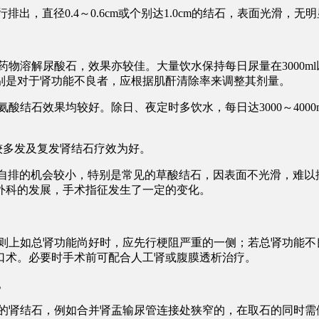
行排出，直径0.4～0.6cm或个别达1.0cm的结石，表面光
溶解尿酸石，效果亦较佳。大量饮水保持每日尿量在3000ml以
别是对于肾功能不良者，应根据肌酐清除率来调整其剂量。
石效果均较好。除日、夜定时多饮水，每日达3000～4000ml,
较多发及复发肾结石疗效为好。
的结石自排的机会较小，特别是常见的草酸结石，因表面不光滑，难
外科的发展，手术指征发生了一定的变化。
原则上如总肾功能尚好时，应先行梗阻严重的一侧；若总肾功能不
口术。必要时手术前可配合人工肾或腹膜透析治疗。
。
阻的肾结石，例如合并肾盂输尿管连接处狭窄的，在取石的同时需