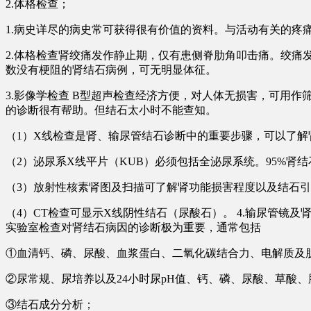
2.体格检查；
1.病史详尽的病史常可获得很有价值的资料。与活动有关的疼
2.体格检查肾绞痛发作静止期，仅有患侧脊肋角叩击痛。绞
数没有梗阻的肾结石病例，可无明显体征。
3.影像学检查 B型超声检查经济方便，对人体无损害，可用
的诊断很有帮助。但结石太小时不能查知。
（1）X线检查是肾、输尿管结石诊断中的重要步骤，可以了
（2）泌尿系X线平片（KUB）必须包括全泌尿系统。95%肾
（3）放射性核素肾图及扫描可了解肾功能损害程度以及结石
（4）CT检查可显示X线阴性结石（尿酸石）。 4.输尿管镜
实验室检查对肾结石病因的诊断极为重要，通常包括
①血清钙、磷、尿酸、血浆蛋白、二氧化碳结合力、电解质及
②尿常规、尿培养以及24小时尿pH值、钙、磷、尿酸、草酸
③结石成分分析；