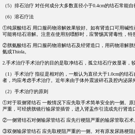
（5）排石治疗 对任何成分大多数直径小于0.4cm的结石常能自
（6）溶石疗法
①纯尿酸结石 用口服药物溶解效果较好。如有肾造口可用碱性药物
可能将结石溶解。注意在使用别嘌醇时，应警惕其肾毒性，特
②胱氨酸结石 用口服药物溶解结石及经肾造口，用药物溶解胱氨酸结
氨或Thiola。
2.手术治疗手术治疗的目的是取净结石，孤立结石疗效显著，
（1）手术治疗 指征是相对的，一般认为直径大于1.0cm
者，均应考虑手术治疗。近年来由于体外震波碎石及腔内泌尿
（2）手术治疗的原则
①对于双侧肾结石 一般情况下应先取手术简单安全的一侧。
严重，可经膀胱镜行输尿管插管，进入肾盂作引流或先行肾造
②一侧肾结石对侧输尿管结石 应先行梗阻严重的输尿管取石术
③双侧输尿管结石 应先取梗阻严重的一侧。对有原发尿路梗