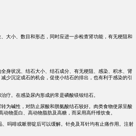
位、大小、数目和形态，同时应进一步检查肾功能，有无梗阻和
的全身状况、结石大小、结石成分、有无梗阻、感染、积水、肾
度，减少沉淀成石的机会，促使小结石的排出，也有利于感染的引
和治疗。在感染尿内形成的常是磷酸镁铵结石。
尿转为碱性，对防止尿酸和胱氨酸结石较好。肉类食物使尿呈酸
高动物蛋白、高动物脂肪及高糖，而采用高纤维饮食。
托品、吗啡或哌替啶后可以缓解。针灸及耳针均有止痛作用。注射