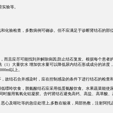
荷实验等。
线和化验检查，多数病例可确诊。但不应满足于诊断肾结石的部
能，而且应尽可能找到并解除病因,防止结石复发。根据每个患者
疗法（1）大量饮水 增加饮水量可以降低尿内结石形成成分的浓
00ml以上。
循环，故结石合并感染时，应在控制感染的条件下进行结石的检查
采用低嘌呤饮食，胱氨酸结石应采用低蛋氨酸饮食。水果蔬菜能使
,同时服用氢氧化铝凝胶。含钙肾结石避免高钙、高盐、高草酸、
、恶心及呕吐等的急症处理上,多数在输液，局部热敷，注射阿