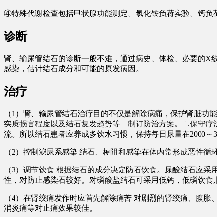
④特殊代谢检查包括甲状腺功能测定、氯化铵负荷实验、钙负
诊断
肾、输尿管结石的诊断一般不难，通过病史、体检、必要的X
感染，估计结石成分和可能的原发病因。
治疗
（1）肾、输尿管结石治疗目的不仅是解除病痛，保护肾脏功
实质损害程度以及结石复发趋势等，制订防治方案。 1.保守
流。所以结石患者应养成多饮水习惯，保持每日尿量在2000～30
（2）控制泌尿系感染 结石、梗阻和感染在体内常形成恶性
（3）调节饮食 根据结石的成分决定防石饮食。尿酸结石应
性，对防止感染石较好。对磷酸盐结石可采用低钙，低磷饮食
（4）在肾绞痛发作时应首先解除痛苦 对剧烈的肾绞痛、腹胀
消炎痛等对止痛效果较佳。