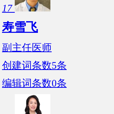
17
寿雪飞
副主任医师
创建词条数
5
条
编辑词条数
0
条