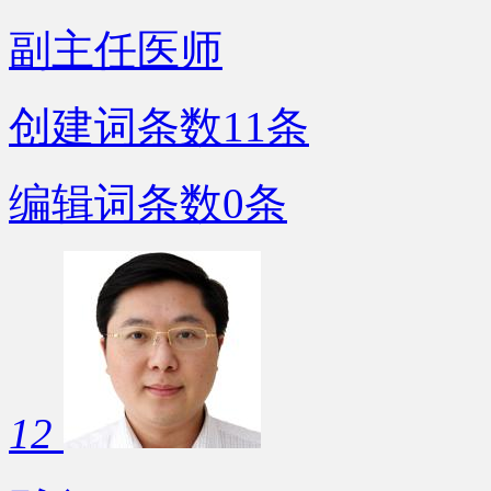
副主任医师
创建词条数
11
条
编辑词条数
0
条
12