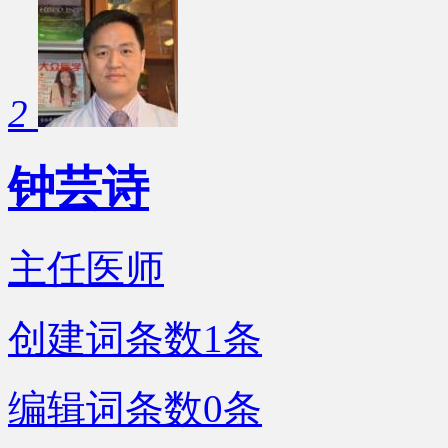
2
钟芸诗
主任医师
创建词条数
1
条
编辑词条数
0
条