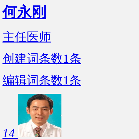
何永刚
主任医师
创建词条数
1
条
编辑词条数
1
条
14