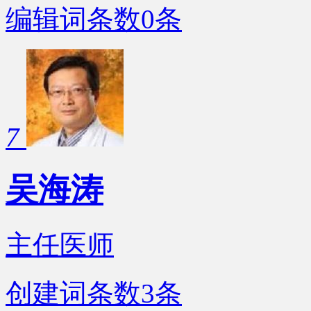
编辑词条数
0
条
7
吴海涛
主任医师
创建词条数
3
条