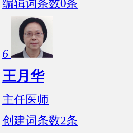
编辑词条数
0
条
6
王月华
主任医师
创建词条数
2
条