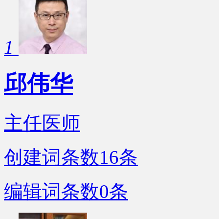
1
邱伟华
主任医师
创建词条数
16
条
编辑词条数
0
条