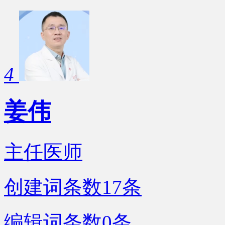
4
姜伟
主任医师
创建词条数
17
条
编辑词条数
0
条