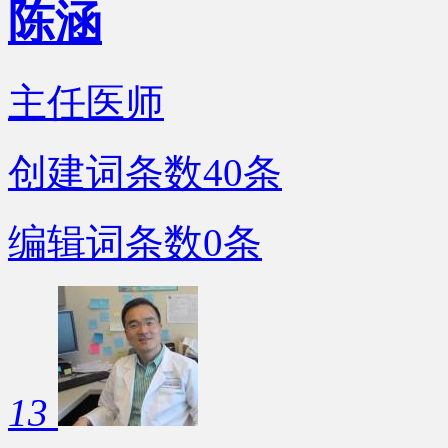
陈涵
主任医师
创建词条数
40
条
编辑词条数
0
条
13