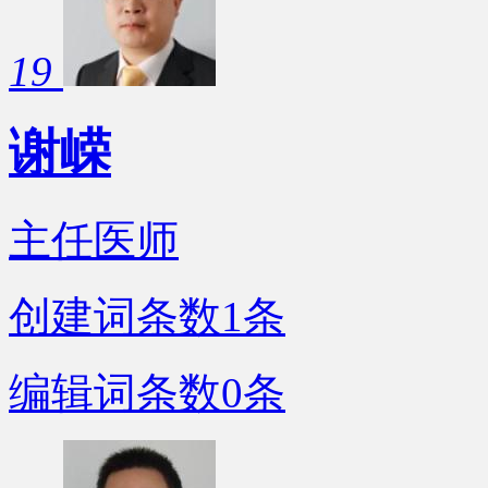
19
谢嵘
主任医师
创建词条数
1
条
编辑词条数
0
条