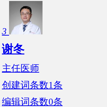
3
谢冬
主任医师
创建词条数
1
条
编辑词条数
0
条