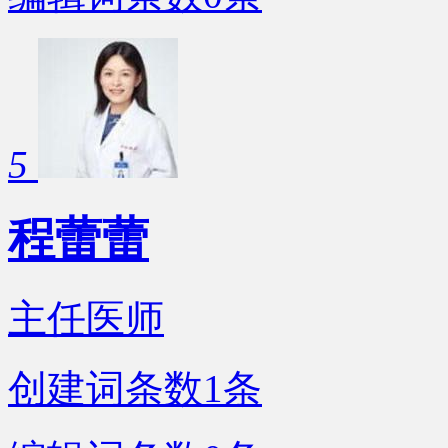
5
程蕾蕾
主任医师
创建词条数
1
条