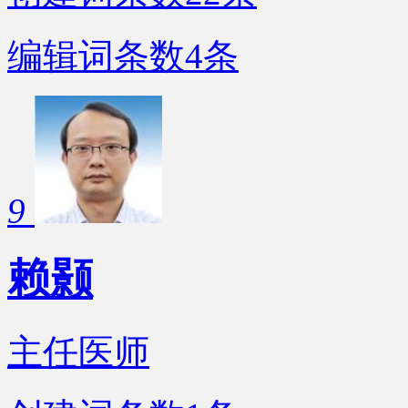
编辑词条数
4
条
9
赖颢
主任医师