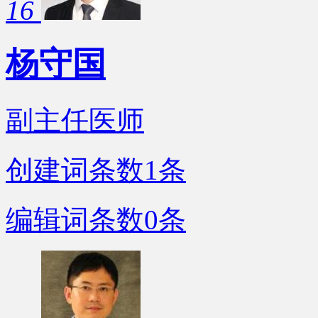
16
杨守国
副主任医师
创建词条数
1
条
编辑词条数
0
条